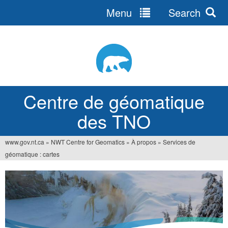
Menu
Search
Jump
to
navigation
Centre de géomatique
des TNO
www.gov.nt.ca
»
NWT Centre for Geomatics
»
À propos
»
Services de
You
géomatique : cartes
are
here