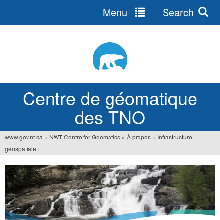
Menu
Search
Jump
to
navigation
Centre de géomatique
des TNO
www.gov.nt.ca
»
NWT Centre for Geomatics
»
À propos
»
Infrastructure
You
géospatiale :
are
here