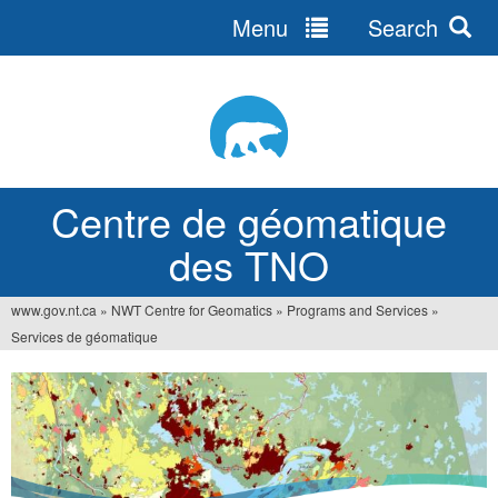
Menu
Search
Jump
to
navigation
Centre de géomatique
des TNO
www.gov.nt.ca
»
NWT Centre for Geomatics
»
Programs and Services
»
You
Services de géomatique
are
here