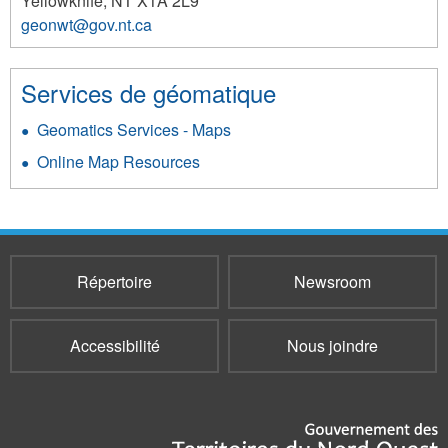
Yellowknife
,
NT
X1A 2L9
geonwt@gov.nt.ca
142
Services de géomatique
Geomatics Services - Maps
Online Map Resources
Répertoire
Newsroom
Accessibilité
Nous joindre